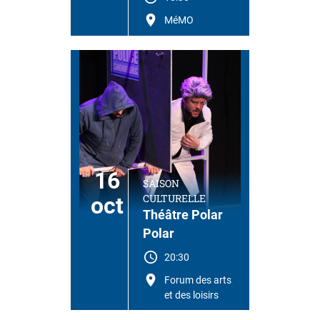
MéMO
16
SAISON
CULTURELLE
oct
Théâtre Polar
Polar
20:30
Forum des arts
et des loisirs