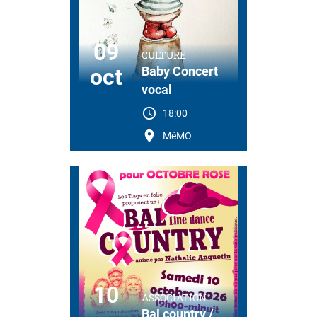
09
CULTURE
oct
Baby Concert
vocal
18:00
MéMO
10
ASSOCIATION
Bal country /