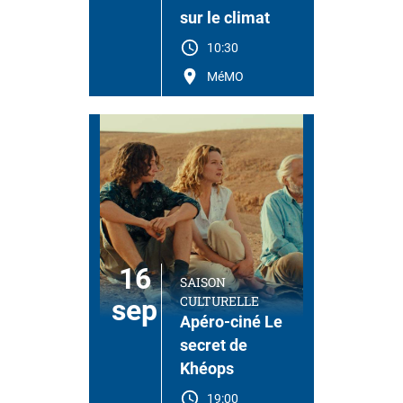
sur le climat
10:30
MéMO
16
SAISON
CULTURELLE
sep
Apéro-ciné Le
secret de
Khéops
19:00