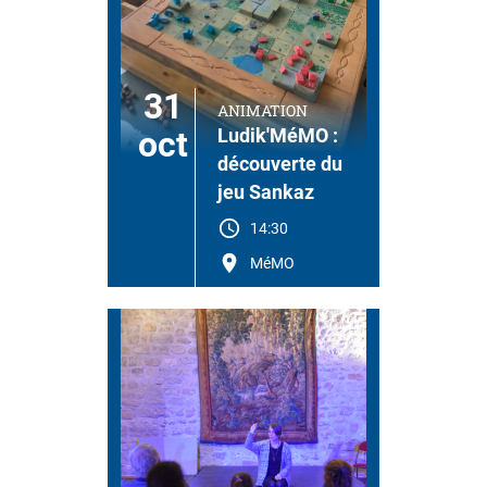
31
ANIMATION
oct
Ludik'MéMO :
découverte du
jeu Sankaz
14:30
MéMO