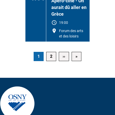
Apéro-ciné - On
aurait dû aller en
Grèce
19:00
Forum des arts
et des loisirs
Pagination
Page suivante
Dernière page
1
2
››
»