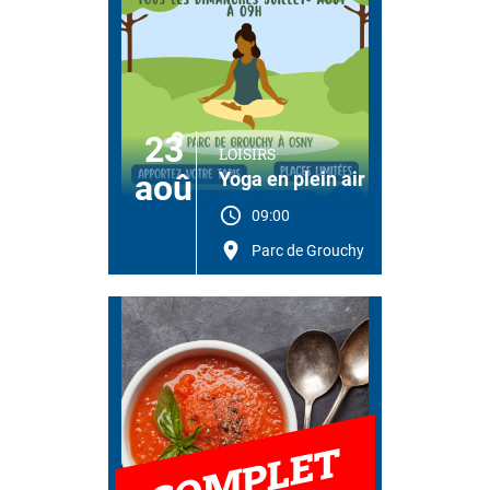
23
LOISIRS
aoû
Yoga en plein air
09:00
Parc de Grouchy
COMPLET