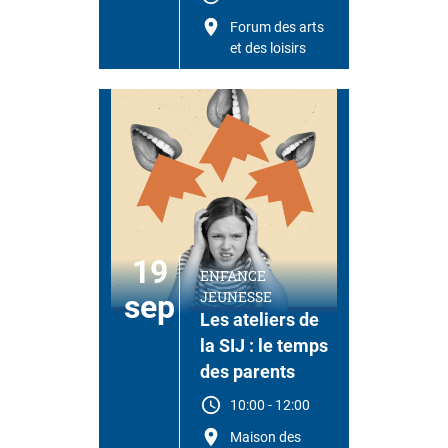
Forum des arts
et des loisirs
19
ENFANCE
JEUNESSE
sep
Les ateliers de
la SIJ : le temps
des parents
10:00
-
12:00
Maison des