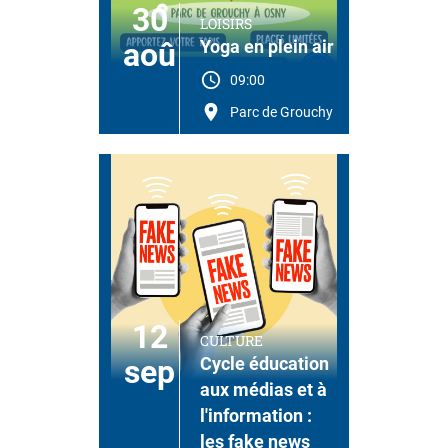
30
LOISIRS
aoû
Yoga en plein air
09:00
Parc de Grouchy
12
CULTURE
sep
Cycle éducation
aux médias et à
l'information :
les fake news