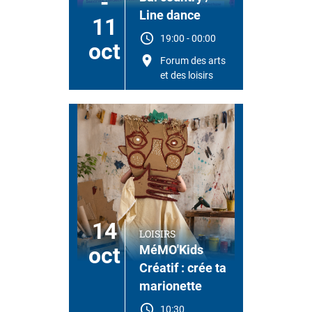
-
Line dance
11
19:00
-
00:00
oct
Forum des arts
et des loisirs
14
LOISIRS
oct
MéMO'Kids
Créatif : crée ta
marionette
10:30