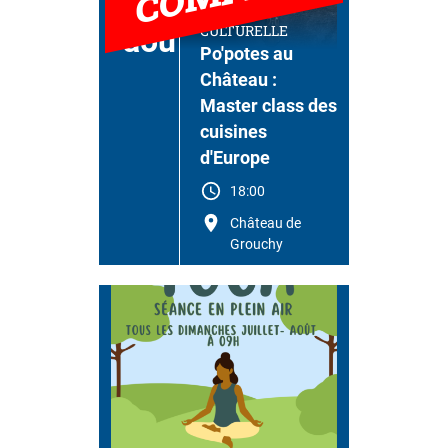
28
SAISON
CULTURELLE
aoû
Po'potes au
Château :
Master class des
cuisines
d'Europe
18:00
Château de
Grouchy