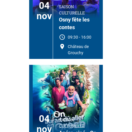
04
SAISON
CULTURELLE
nov
Osny fête les
contes
09:30
-
16:00
Château de
Grouchy
04
SAISON
CULTURELLE
nov