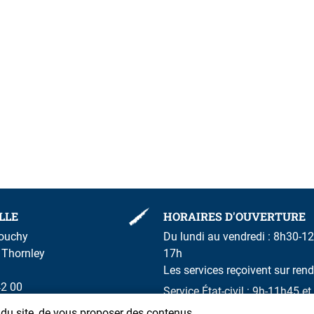
LLE
HORAIRES D'OUVERTURE
rouchy
Du lundi au vendredi : 8h30-12
m Thornley
17h
Les services reçoivent sur ren
42 00
Service État-civil : 9h-11h45 
n du site, de vous proposer des contenus