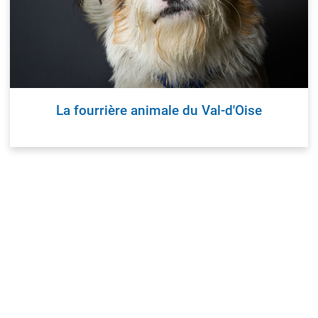
 EMPLOI
PRÉVENTION ET SÉCURITÉ
ité Emploi - OSE
Polices
s commerces et services
Réglementation et savoir-viv
reprise
Justice
foodtrucks
La fourrière animale du Val-d'Oise