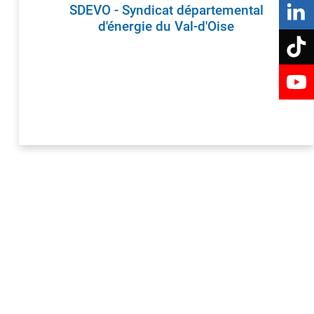
Prévention santé
SDEVO - Syndicat départemental
POLITIQUE DE LA VILLE
d'énergie du Val-d'Oise
Centre socioculturel Le Déclic
re
Espace de vie sociale Nouvel'R
NUMÉRIQUE
Fibre optique