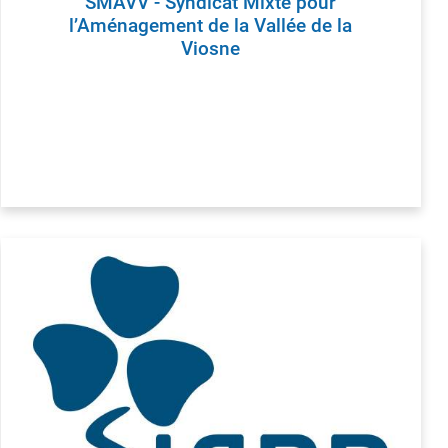
SMAVV - Syndicat Mixte pour
l’Aménagement de la Vallée de la
ESPACE PUBLIC, VOIRIE ET TRAVAUX
ÉCONOMIE ET
Viosne
Propreté urbaine
Osny Solidar
Eclairage public
Annuaire de
Travaux
Nouvelle ent
Graffiti et dépôts sauvages
Marchés et 
Accessibilité voirie et bâtiments
Sites utiles
publics