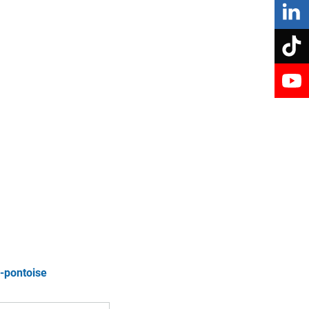
Prévention santé
POLITIQUE DE LA VILLE
Centre socioculturel Le Déclic
re
Espace de vie sociale Nouvel'R
NUMÉRIQUE
Fibre optique
y-pontoise