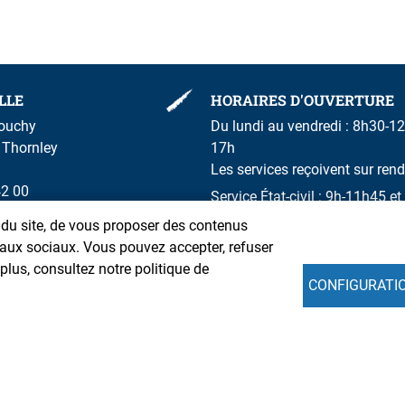
LLE
HORAIRES D'OUVERTURE
rouchy
Du lundi au vendredi : 8h30-12
m Thornley
17h
Les services reçoivent sur ren
42 00
Service État-civil : 9h-11h45 
n du site, de vous proposer des contenus
seaux sociaux. Vous pouvez accepter, refuser
lus, consultez notre politique de
CONFIGURATI
Intranet
Mentions légales
Données personnelle