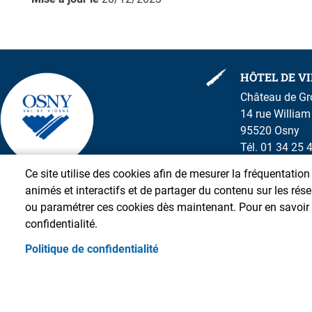
HÔTEL DE VI
Château de G
14 rue Willia
95520 Osny
Tél. 01 34 25 
Ce site utilise des cookies afin de mesurer la fréquentatio
animés et interactifs et de partager du contenu sur les ré
ou paramétrer ces cookies dès maintenant. Pour en savoir p
confidentialité.
Politique de confidentialité
Pied de page
Accueil
Presse
Plan du site
Contact
S'identifier