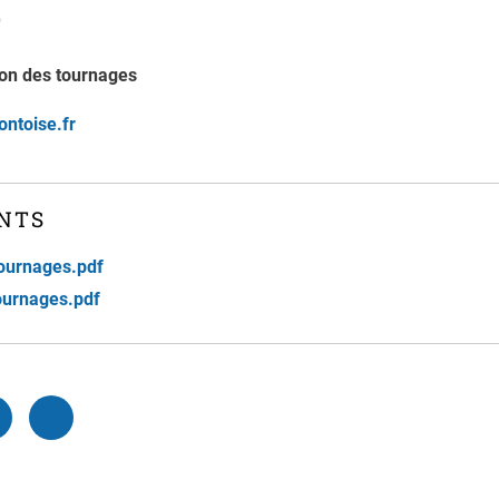
T
ion des tournages
ntoise.fr
NTS
tournages.pdf
-tournages.pdf