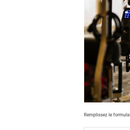
ESPACE PUBLIC, VOIRIE ET TRAVAUX
ÉCONOMIE ET
Propreté urbaine
Osny Solidar
Eclairage public
Annuaire de
Travaux
Nouvelle ent
Graffiti et dépôts sauvages
Marchés et 
Accessibilité voirie et bâtiments
Sites utiles
publics
Remplissez le formulai