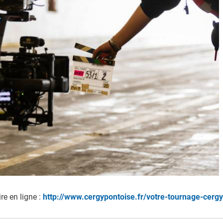
 EMPLOI
PRÉVENTION ET SÉCURITÉ
ité Emploi - OSE
Polices
s commerces et services
Réglementation et savoir-viv
reprise
Justice
foodtrucks
re en ligne :
http://www.cergypontoise.fr/votre-tournage-cerg