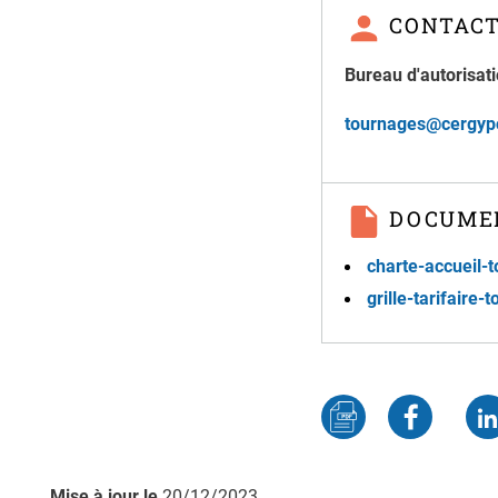
CONTAC
Bureau d'autorisat
tournages@cergypo
DOCUME
charte-accueil-
grille-tarifaire
Mise à jour le
20/12/2023