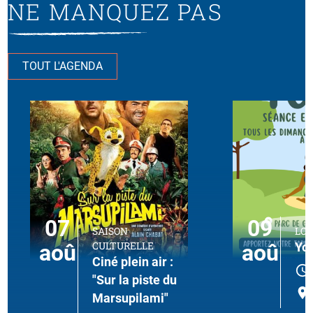
NE MANQUEZ PAS
TOUT L'AGENDA
07
09
SAISON
LOI
CULTURELLE
aoû
aoû
Yog
Ciné plein air :
"Sur la piste du
Marsupilami"