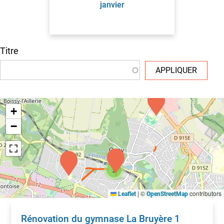
janvier
Titre
APPLIQUER
+
−
2
|
©
contributors
Leaflet
OpenStreetMap
Rénovation du gymnase La Bruyère 1