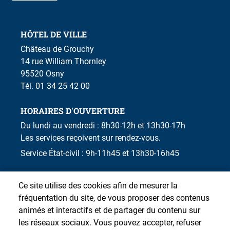
Allée + parking des Noirs Marais : travaux
HÔTEL DE VILLE
sur le réseau d'eaux pluviales
Château de Grouchy
Début :
20/07/2026
14 rue William Thornley
Allée et parking des Noirs Marais
95520 Osny
Tél. 01 34 25 42 00
HORAIRES D'OUVERTURE
Rue Aristide Briand : création d'un puisard
Du lundi au vendredi : 8h30-12h et 13h30-17h
Début :
03/08/2026
Les services reçoivent sur rendez-vous.
48 rue Aristide Briand
Service État-civil : 9h-11h45 et 13h30-16h45
Requalification des rues de Puiseux et du
Ce site utilise des cookies afin de mesurer la
Vauvarois
fréquentation du site, de vous proposer des contenus
animés et interactifs et de partager du contenu sur
Début :
03/08/2026
les réseaux sociaux. Vous pouvez accepter, refuser