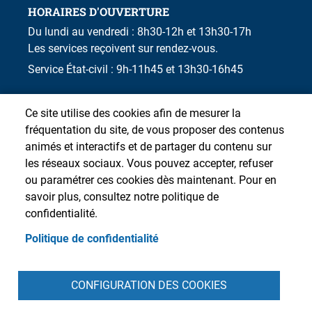
HORAIRES D'OUVERTURE
Du lundi au vendredi : 8h30-12h et 13h30-17h
Les services reçoivent sur rendez-vous.
Service État-civil : 9h-11h45 et 13h30-16h45
Ce site utilise des cookies afin de mesurer la
fréquentation du site, de vous proposer des contenus
animés et interactifs et de partager du contenu sur
les réseaux sociaux. Vous pouvez accepter, refuser
ou paramétrer ces cookies dès maintenant. Pour en
savoir plus, consultez notre politique de
confidentialité.
Politique de confidentialité
Pied de page
CONFIGURATION DES COOKIES
Accueil
Presse
Plan du site
Contact
Intranet
Mentions légales
Données personnelles
Cookies