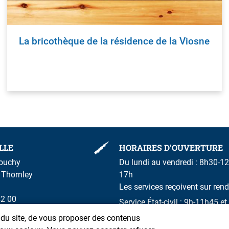
La bricothèque de la résidence de la Viosne
LLE
HORAIRES D'OUVERTURE
rouchy
Du lundi au vendredi : 8h30-12
m Thornley
17h
Les services reçoivent sur ren
42 00
Service État-civil : 9h-11h45 
n du site, de vous proposer des contenus