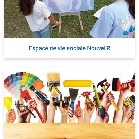
 EMPLOI
PRÉVENTION ET SÉCURITÉ
ité Emploi - OSE
Polices
s commerces et services
Réglementation et savoir-viv
reprise
Justice
foodtrucks
Espace de vie sociale Nouvel'R