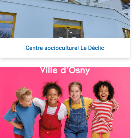
ESPACE PUBLIC, VOIRIE ET TRAVAUX
ÉCONOMIE ET
Propreté urbaine
Osny Solidar
Eclairage public
Annuaire de
Travaux
Nouvelle ent
Graffiti et dépôts sauvages
Marchés et 
Centre socioculturel Le Déclic
Accessibilité voirie et bâtiments
Sites utiles
publics