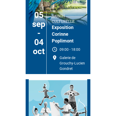
05
SAISON
CULTURELLE
sep
Exposition
-
Corinne
04
Poplimont
oct
09:00
-
18:00
Galerie de
Grouchy-Lucien
Gondret