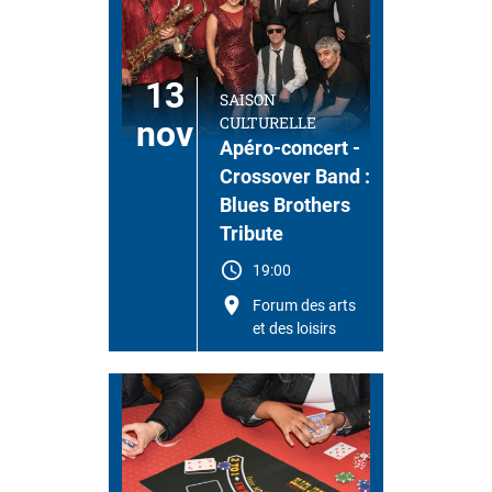
13
SAISON
CULTURELLE
nov
Apéro-concert -
Crossover Band :
Blues Brothers
Tribute
19:00
Forum des arts
et des loisirs