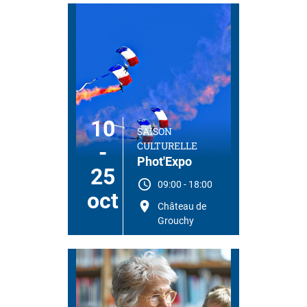
10
SAISON
CULTURELLE
-
Phot'Expo
25
09:00
-
18:00
oct
Château de
Grouchy