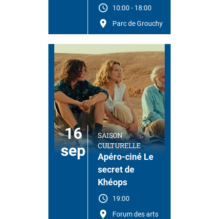
10:00
-
18:00
Parc de Grouchy
16
SAISON
CULTURELLE
sep
Apéro-ciné Le
secret de
Khéops
19:00
Forum des arts