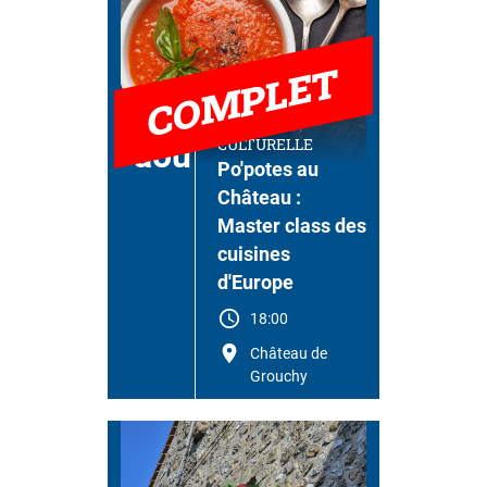
COMPLET
28
SAISON
CULTURELLE
aoû
Po'potes au
Château :
Master class des
cuisines
d'Europe
18:00
Château de
Grouchy