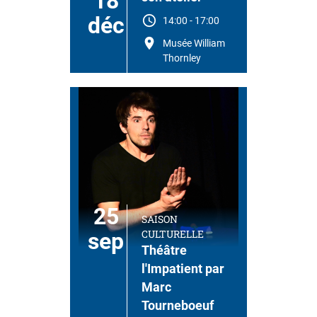
18
déc
14:00
-
17:00
Musée William
Thornley
25
SAISON
CULTURELLE
sep
Théâtre
l'Impatient par
Marc
Tourneboeuf