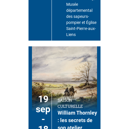
Musée
départemental
des sapeurs-
pompier et Église
Saint-Pierre-aux-
Liens
19
SAISON
CULTURELLE
sep
William Thornley
-
: les secrets de
son atelier