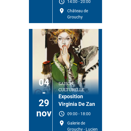
14:00
-
20:00
Château de
Grouchy
04
SAISON
CULTURELLE
-
Exposition
29
Virginia De Zan
nov
09:00
-
18:00
Galerie de
Grouchy - Lucien