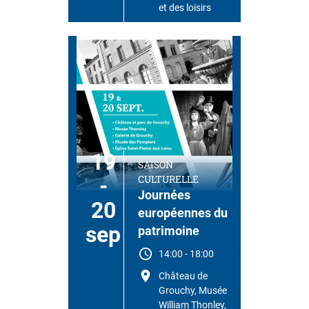
et des loisirs
19
SAISON
CULTURELLE
-
Journées
20
européennes du
sep
patrimoine
14:00
-
18:00
Château de
Grouchy, Musée
William Thonley,