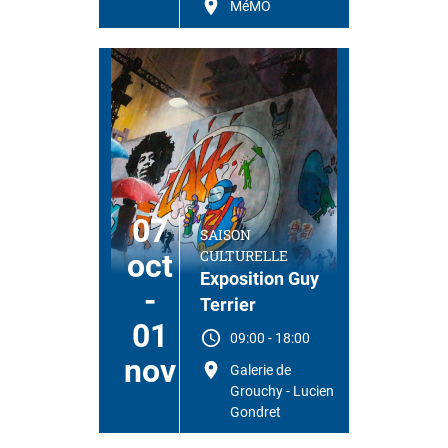
MéMO
07
SAISON
CULTURELLE
oct
Exposition Guy
-
Terrier
01
09:00
-
18:00
nov
Galerie de
Grouchy - Lucien
Gondret