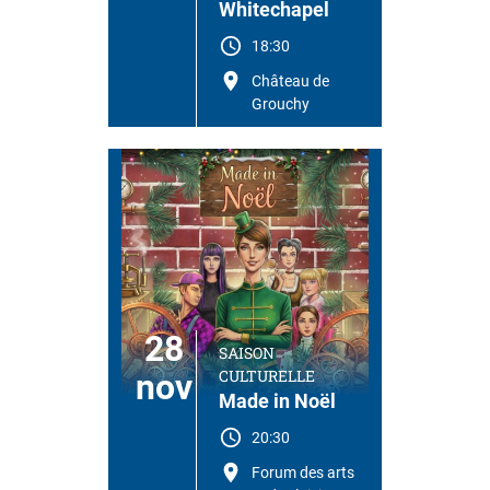
Whitechapel
18:30
Château de
Grouchy
28
SAISON
CULTURELLE
nov
Made in Noël
20:30
Forum des arts