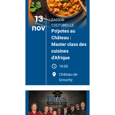
13
SAISON
CULTURELLE
nov
Po'potes au
Château :
Master class des
cuisines
d'Afrique
18:00
Château de
Grouchy