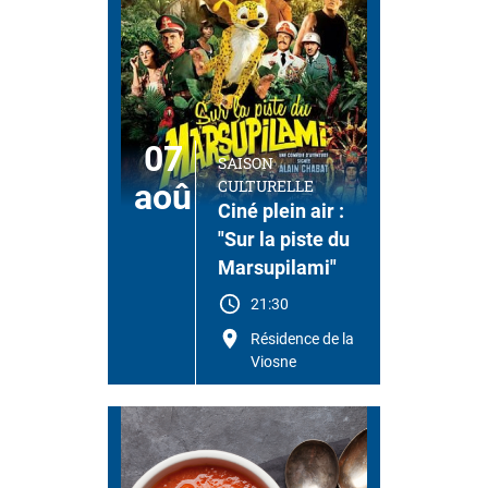
07
SAISON
CULTURELLE
aoû
Ciné plein air :
"Sur la piste du
Marsupilami"
21:30
Résidence de la
Viosne