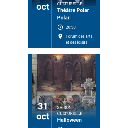
CULTURELLE
oct
Théâtre Polar
Polar
20:30
Forum des arts
et des loisirs
31
SAISON
CULTURELLE
oct
Halloween