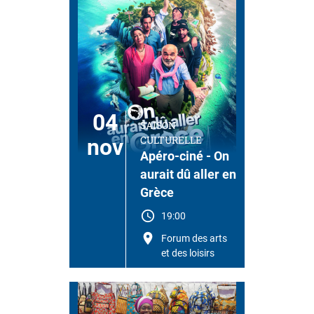
04
SAISON
CULTURELLE
nov
Apéro-ciné - On
aurait dû aller en
Grèce
19:00
Forum des arts
et des loisirs