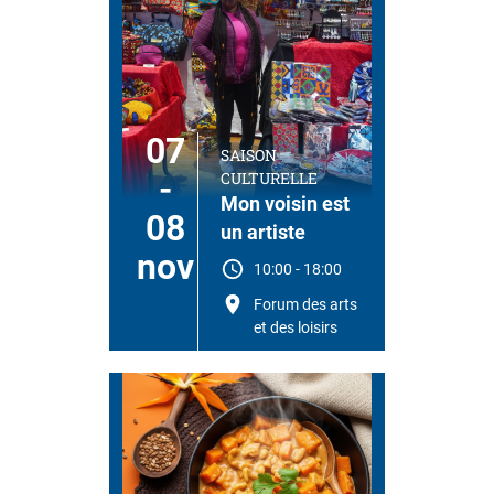
07
SAISON
CULTURELLE
-
Mon voisin est
08
un artiste
nov
10:00
-
18:00
Forum des arts
et des loisirs