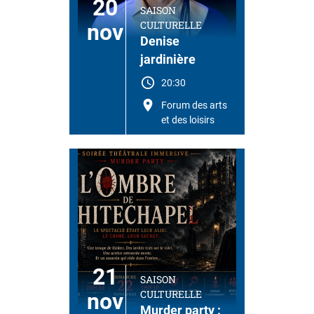
20
SAISON
CULTURELLE
nov
Denise
jardinière
20:30
Forum des arts
et des loisirs
21
SAISON
CULTURELLE
nov
Murder party :