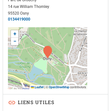
14 rue William Thornley
95520
Osny
0134419000
+
−
|
©
contributors
Leaflet
OpenStreetMap
LIENS UTILES