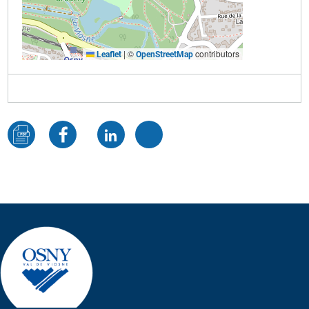
|
©
contributors
Leaflet
OpenStreetMap