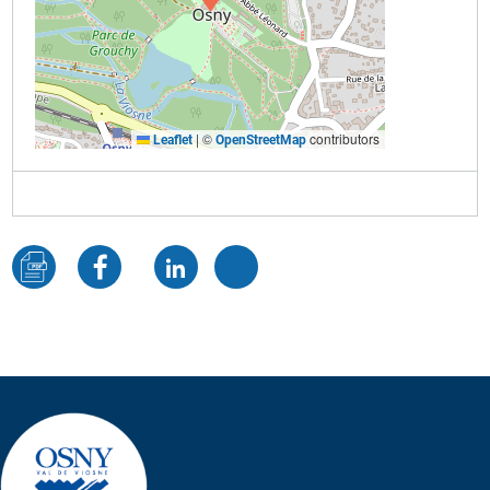
|
©
contributors
Leaflet
OpenStreetMap