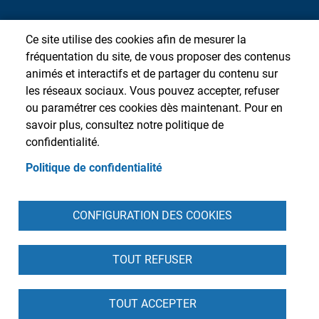
Ce site utilise des cookies afin de mesurer la
fréquentation du site, de vous proposer des contenus
animés et interactifs et de partager du contenu sur
les réseaux sociaux. Vous pouvez accepter, refuser
ou paramétrer ces cookies dès maintenant. Pour en
savoir plus, consultez notre politique de
confidentialité.
Politique de confidentialité
Pied de page
CONFIGURATION DES COOKIES
Accueil
Presse
Plan du site
Contact
Intranet
Mentions légales
Données personnelles
Cookies
Accessibilité : partiellement conforme
S'identifier
TOUT REFUSER
TOUT ACCEPTER