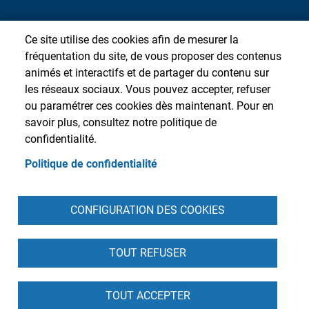
Ce site utilise des cookies afin de mesurer la
fréquentation du site, de vous proposer des contenus
animés et interactifs et de partager du contenu sur
les réseaux sociaux. Vous pouvez accepter, refuser
ou paramétrer ces cookies dès maintenant. Pour en
savoir plus, consultez notre politique de
confidentialité.
Politique de confidentialité
Pied de page
CONFIGURATION DES COOKIES
Accueil
Presse
Plan du site
Contact
Intranet
Mentions légales
Données personnelles
Cookies
Accessibilité : partiellement conforme
S'identifier
TOUT REFUSER
TOUT ACCEPTER