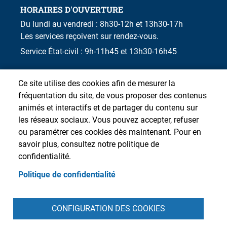
HORAIRES D'OUVERTURE
Du lundi au vendredi : 8h30-12h et 13h30-17h
Les services reçoivent sur rendez-vous.
Service État-civil : 9h-11h45 et 13h30-16h45
Ce site utilise des cookies afin de mesurer la
fréquentation du site, de vous proposer des contenus
animés et interactifs et de partager du contenu sur
les réseaux sociaux. Vous pouvez accepter, refuser
ou paramétrer ces cookies dès maintenant. Pour en
savoir plus, consultez notre politique de
confidentialité.
Politique de confidentialité
Pied de page
CONFIGURATION DES COOKIES
Accueil
Presse
Plan du site
Contact
Intranet
Mentions légales
Données personnelles
Cookies