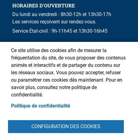
HORAIRES D'OUVERTURE
Du lundi au vendredi : 8h30-12h et 13h30-17h
Les services reçoivent sur rendez-vous.
Service État-civil : 9h-11h45 et 13h30-16h45
Ce site utilise des cookies afin de mesurer la
fréquentation du site, de vous proposer des contenus
animés et interactifs et de partager du contenu sur
les réseaux sociaux. Vous pouvez accepter, refuser
ou paramétrer ces cookies dès maintenant. Pour en
savoir plus, consultez notre politique de
confidentialité.
Politique de confidentialité
Pied de page
CONFIGURATION DES COOKIES
Accueil
Presse
Plan du site
Contact
Intranet
Mentions légales
Données personnelles
Cookies