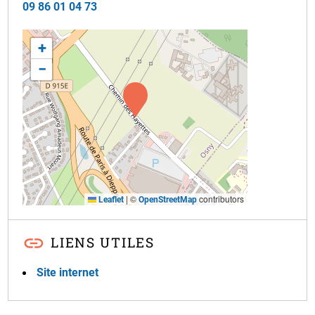
09 86 01 04 73
+
−
|
©
contributors
Leaflet
OpenStreetMap
LIENS UTILES
Site internet