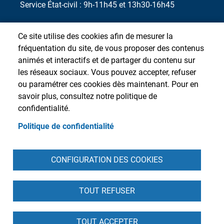
Service État-civil : 9h-11h45 et 13h30-16h45
Ce site utilise des cookies afin de mesurer la
fréquentation du site, de vous proposer des contenus
animés et interactifs et de partager du contenu sur
les réseaux sociaux. Vous pouvez accepter, refuser
ou paramétrer ces cookies dès maintenant. Pour en
savoir plus, consultez notre politique de
confidentialité.
Politique de confidentialité
Pied de page
CONFIGURATION DES COOKIES
Accueil
Presse
Plan du site
Contact
Intranet
Mentions légales
Données personnelles
Cookies
Accessibilité : partiellement conforme
S'identifier
TOUT REFUSER
TOUT ACCEPTER