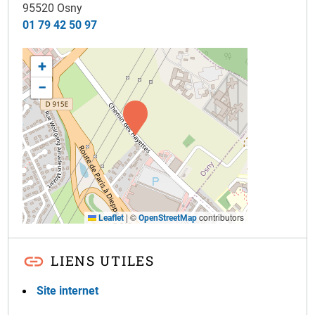
95520
Osny
01 79 42 50 97
+
−
|
©
contributors
Leaflet
OpenStreetMap
LIENS UTILES
Site internet