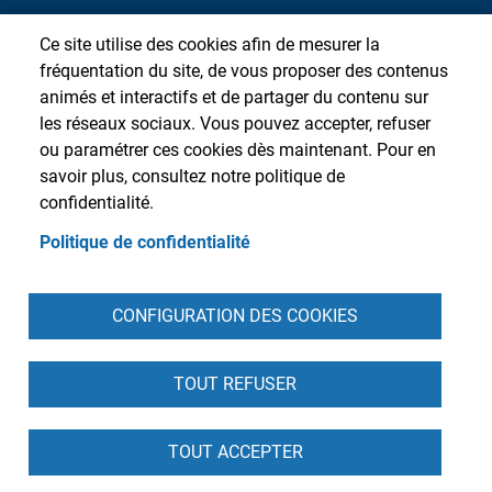
Ce site utilise des cookies afin de mesurer la
fréquentation du site, de vous proposer des contenus
animés et interactifs et de partager du contenu sur
les réseaux sociaux. Vous pouvez accepter, refuser
ou paramétrer ces cookies dès maintenant. Pour en
savoir plus, consultez notre politique de
confidentialité.
Politique de confidentialité
Pied de page
CONFIGURATION DES COOKIES
Accueil
Presse
Plan du site
Contact
Intranet
Mentions légales
Données personnelles
Cookies
Accessibilité : partiellement conforme
S'identifier
TOUT REFUSER
TOUT ACCEPTER