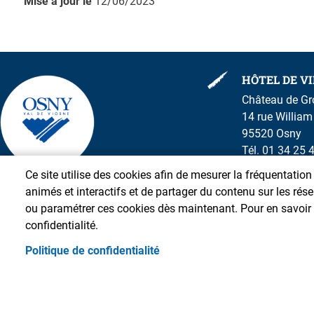
Mise à jour le
12/06/2023
HÔTEL DE VI
Château de G
14 rue Willia
95520 Osny
Tél. 01 34 25 
Ce site utilise des cookies afin de mesurer la fréquentatio
animés et interactifs et de partager du contenu sur les ré
ou paramétrer ces cookies dès maintenant. Pour en savoir p
confidentialité.
Politique de confidentialité
Pied de page
Accueil
Presse
Plan du site
Contact
S'identifier