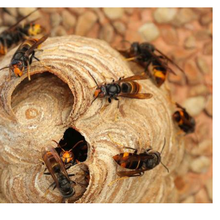
 EMPLOI
PRÉVENTION ET SÉCURITÉ
ité Emploi - OSE
Polices
s commerces et services
Réglementation et savoir-viv
reprise
Justice
foodtrucks