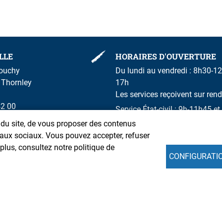
LLE
HORAIRES D'OUVERTURE
rouchy
Du lundi au vendredi : 8h30-12
m Thornley
17h
Les services reçoivent sur ren
42 00
Service État-civil : 9h-11h45 
n du site, de vous proposer des contenus
seaux sociaux. Vous pouvez accepter, refuser
lus, consultez notre politique de
CONFIGURATI
Intranet
Mentions légales
Données personnelle