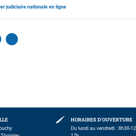
 judiciaire nationale en ligne
 EMPLOI
PRÉVENTION ET SÉCURITÉ
ité Emploi - OSE
Polices
s commerces et services
Réglementation et savoir-viv
reprise
Justice
foodtrucks
LLE
HORAIRES D'OUVERTURE
rouchy
Du lundi au vendredi : 8h30-12
m Thornley
17h