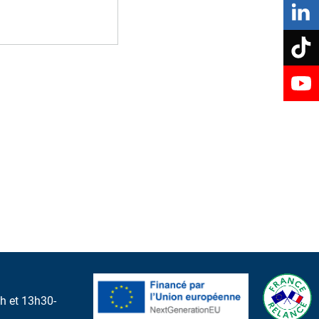
Prévention santé
POLITIQUE DE LA VILLE
Centre socioculturel Le Déclic
re
Espace de vie sociale Nouvel'R
NUMÉRIQUE
Fibre optique
h et 13h30-