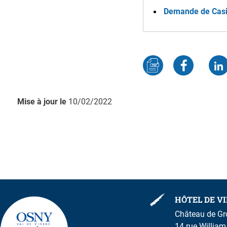
Demande de Casier
ESPACE PUBLIC, VOIRIE ET TRAVAUX
ÉCONOMIE ET
Propreté urbaine
Osny Solidar
Eclairage public
Annuaire de
Travaux
Nouvelle ent
Graffiti et dépôts sauvages
Marchés et 
Accessibilité voirie et bâtiments
Sites utiles
publics
Mise à jour le
10/02/2022
HÔTEL DE VI
Château de G
14 rue Willia