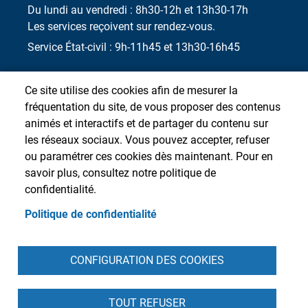
Du lundi au vendredi : 8h30-12h et 13h30-17h
Les services reçoivent sur rendez-vous.
Service État-civil : 9h-11h45 et 13h30-16h45
Ce site utilise des cookies afin de mesurer la
fréquentation du site, de vous proposer des contenus
animés et interactifs et de partager du contenu sur
les réseaux sociaux. Vous pouvez accepter, refuser
ou paramétrer ces cookies dès maintenant. Pour en
savoir plus, consultez notre politique de
confidentialité.
Politique de confidentialité
Pied de page
CONFIGURATION DES COOKIES
Accueil
Presse
Plan du site
Contact
Intranet
Mentions légales
Données personnelles
Cookies
Accessibilité : partiellement conforme
S'identifier
TOUT REFUSER