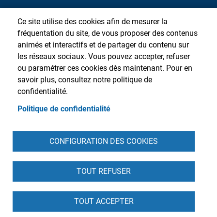
Ce site utilise des cookies afin de mesurer la
fréquentation du site, de vous proposer des contenus
animés et interactifs et de partager du contenu sur
les réseaux sociaux. Vous pouvez accepter, refuser
ou paramétrer ces cookies dès maintenant. Pour en
savoir plus, consultez notre politique de
confidentialité.
Politique de confidentialité
Pied de page
CONFIGURATION DES COOKIES
Accueil
Presse
Plan du site
Contact
Intranet
Mentions légales
Données personnelles
Cookies
Accessibilité : partiellement conforme
S'identifier
TOUT REFUSER
TOUT ACCEPTER