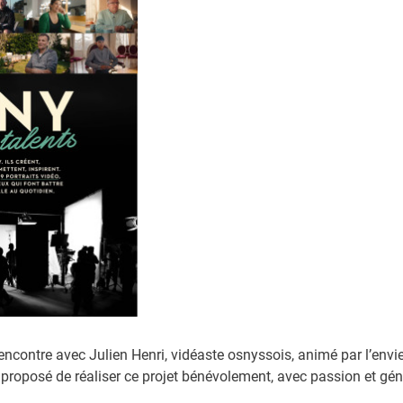
 EMPLOI
PRÉVENTION ET SÉCURITÉ
ité Emploi - OSE
Polices
s commerces et services
Réglementation et savoir-viv
reprise
Justice
foodtrucks
a rencontre avec Julien Henri, vidéaste osnyssois, animé par l’env
 a proposé de réaliser ce projet bénévolement, avec passion et gén