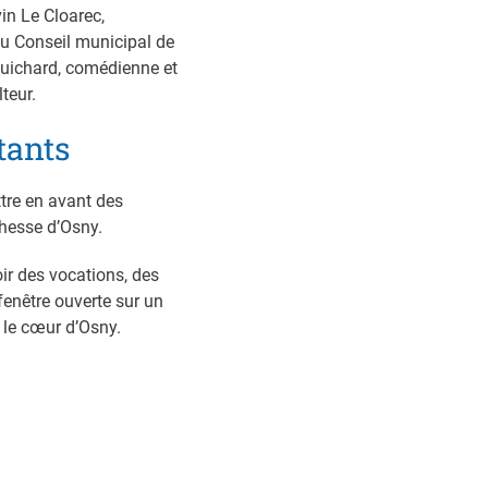
vin Le Cloarec,
du Conseil municipal de
 Guichard, comédienne et
teur.
tants
ttre en avant des
chesse d’Osny.
oir des vocations, des
enêtre ouverte sur un
e le cœur d’Osny.