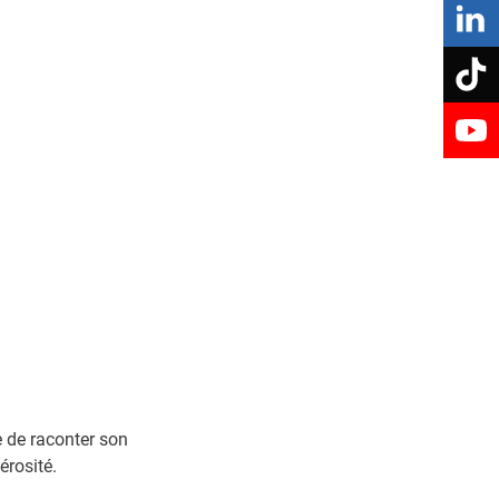
Prévention santé
POLITIQUE DE LA VILLE
Centre socioculturel Le Déclic
re
Espace de vie sociale Nouvel'R
NUMÉRIQUE
Fibre optique
ie de raconter son
érosité.