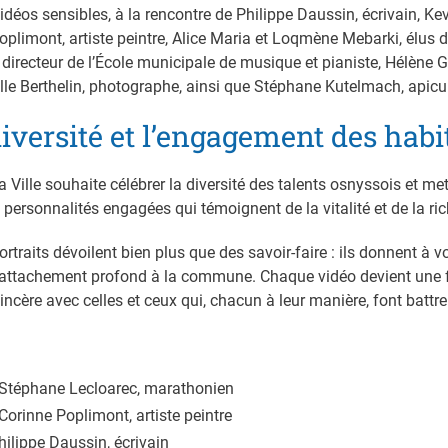
vidéos sensibles, à la rencontre de Philippe Daussin, écrivain, Ke
plimont, artiste peintre, Alice Maria et Loqmène Mebarki, élus 
, directeur de l’École municipale de musique et pianiste, Hélène
le Berthelin, photographe, ainsi que Stéphane Kutelmach, apicul
diversité et l’engagement des habi
 la Ville souhaite célébrer la diversité des talents osnyssois et me
 personnalités engagées qui témoignent de la vitalité et de la ri
ortraits dévoilent bien plus que des savoir-faire : ils donnent à v
n attachement profond à la commune. Chaque vidéo devient une f
incère avec celles et ceux qui, chacun à leur manière, font battr
 Stéphane Lecloarec, marathonien
Corinne Poplimont, artiste peintre
hilippe Daussin, écrivain