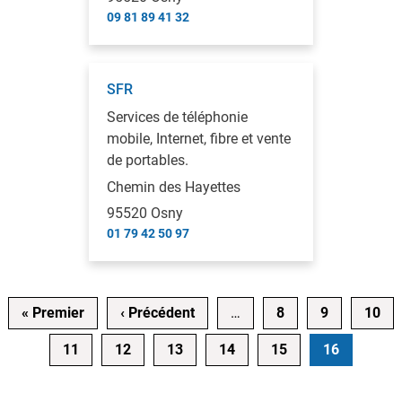
09 81 89 41 32
SFR
Services de téléphonie
mobile, Internet, fibre et vente
de portables.
Chemin des Hayettes
95520 Osny
01 79 42 50 97
Pagination
Première page
Page précédente
« Premier
‹ Précédent
…
8
9
10
11
12
13
14
15
16