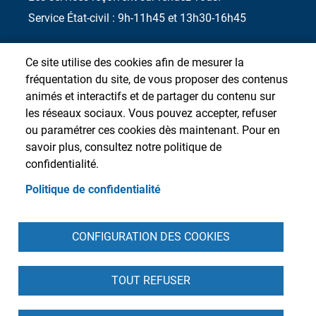
Service État-civil : 9h-11h45 et 13h30-16h45
Ce site utilise des cookies afin de mesurer la
fréquentation du site, de vous proposer des contenus
animés et interactifs et de partager du contenu sur
les réseaux sociaux. Vous pouvez accepter, refuser
ou paramétrer ces cookies dès maintenant. Pour en
savoir plus, consultez notre politique de
confidentialité.
Politique de confidentialité
Pied de page
CONFIGURATION DES COOKIES
Accueil
Presse
Plan du site
Contact
Intranet
Mentions légales
Données personnelles
Cookies
Accessibilité : partiellement conforme
S'identifier
TOUT REFUSER